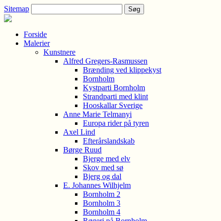
Sitemap
Forside
Malerier
Kunstnere
Alfred Gregers-Rasmussen
Brænding ved klippekyst
Bornholm
Kystparti Bornholm
Strandparti med klint
Hooskallar Sverige
Anne Marie Telmanyi
Europa rider på tyren
Axel Lind
Efterårslandskab
Børge Ruud
Bjerge med elv
Skov med sø
Bjerg og dal
E. Johannes Wilhjelm
Bornholm 2
Bornholm 3
Bornholm 4
Røgeri på Bornholm