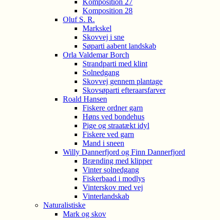
Komposition 27
Komposition 28
Oluf S. R.
Markskel
Skovvej i sne
Søparti aabent landskab
Orla Valdemar Borch
Strandparti med klint
Solnedgang
Skovvej gennem plantage
Skovsøparti efteraarsfarver
Roald Hansen
Fiskere ordner garn
Høns ved bondehus
Pige og straatækt idyl
Fiskere ved garn
Mand i sneen
Willy Dannerfjord og Finn Dannerfjord
Brænding med klipper
Vinter solnedgang
Fiskerbaad i modlys
Vinterskov med vej
Vinterlandskab
Naturalistiske
Mark og skov