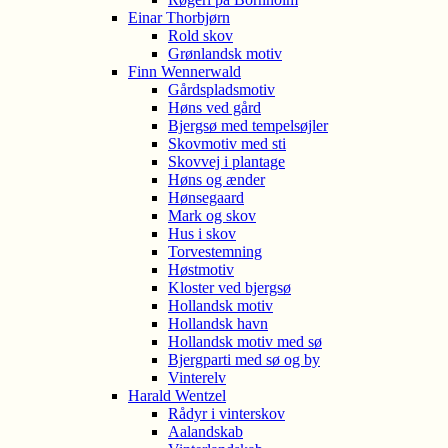
Einar Thorbjørn
Rold skov
Grønlandsk motiv
Finn Wennerwald
Gårdspladsmotiv
Høns ved gård
Bjergsø med tempelsøjler
Skovmotiv med sti
Skovvej i plantage
Høns og ænder
Hønsegaard
Mark og skov
Hus i skov
Torvestemning
Høstmotiv
Kloster ved bjergsø
Hollandsk motiv
Hollandsk havn
Hollandsk motiv med sø
Bjergparti med sø og by
Vinterelv
Harald Wentzel
Rådyr i vinterskov
Aalandskab