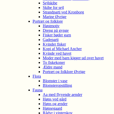
Sejlskibe
Skibe for sejl
Strandparti ved Kronborg
Marine Øvrige
Portræt og folklore
Høstmotiv
Dreng på gynge
Fisker bøder garn
Gadeparti
Kvinder fisker
Kopi af Michael Ancher
Kvinde ved havet
Moder med barn kigger ud over havet
To fiskekoner
Ældre mand
Portræt og folklore Øvrige
Flora
Blomster i vase
Blomsteropstilling
Fauna
Aa med flyvende aender
Høns ved gård
Høns og ænder
Hønsegaard
Rådyr i vinterskov