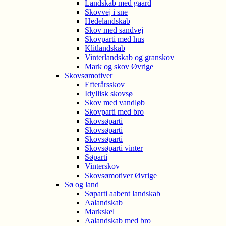
Landskab med gaard
Skovvej i sne
Hedelandskab
Skov med sandvej
Skovparti med hus
Klitlandskab
Vinterlandskab og granskov
Mark og skov Øvrige
Skovsømotiver
Efterårsskov
Idyllisk skovsø
Skov med vandløb
Skovparti med bro
Skovsøparti
Skovsøparti
Skovsøparti
Skovsøparti vinter
Søparti
Vinterskov
Skovsømotiver Øvrige
Sø og land
Søparti aabent landskab
Aalandskab
Markskel
Aalandskab med bro