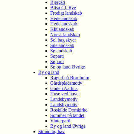
Bjergsø
Blisø Gl. Rye
Frodigt landskab
Hedelandskab
Hedelandskab
Klitlandskab
Norsk landskab
Sol bag skyer
Snelandskab
Sølandskab
Søparti
Søparti
Sø og land Øvrige
By og land
Røgeri på Bornholm
Gårdspladsmotiv
Gade i Aarhus
Huse ved havet
Landsbymotiv
Landsbymotiv
Roskilde Domkirke
Sommer på landet
Vinterparti
By og land Øvrige
Strand og hav