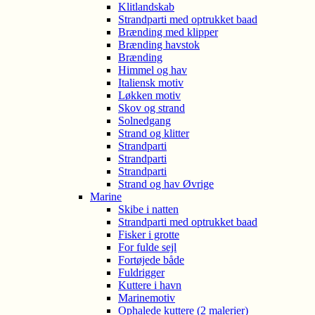
Klitlandskab
Strandparti med optrukket baad
Brænding med klipper
Brænding havstok
Brænding
Himmel og hav
Italiensk motiv
Løkken motiv
Skov og strand
Solnedgang
Strand og klitter
Strandparti
Strandparti
Strandparti
Strand og hav Øvrige
Marine
Skibe i natten
Strandparti med optrukket baad
Fisker i grotte
For fulde sejl
Fortøjede både
Fuldrigger
Kuttere i havn
Marinemotiv
Ophalede kuttere (2 malerier)