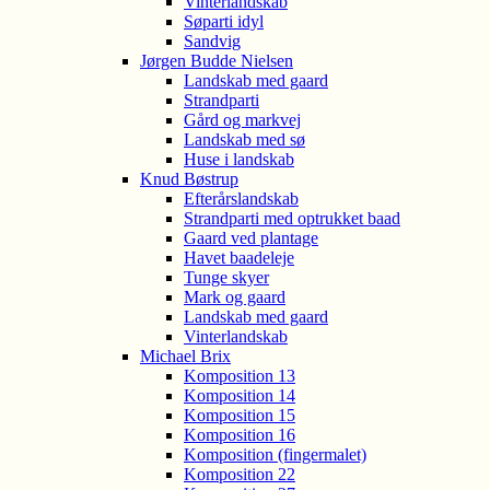
Vinterlandskab
Søparti idyl
Sandvig
Jørgen Budde Nielsen
Landskab med gaard
Strandparti
Gård og markvej
Landskab med sø
Huse i landskab
Knud Bøstrup
Efterårslandskab
Strandparti med optrukket baad
Gaard ved plantage
Havet baadeleje
Tunge skyer
Mark og gaard
Landskab med gaard
Vinterlandskab
Michael Brix
Komposition 13
Komposition 14
Komposition 15
Komposition 16
Komposition (fingermalet)
Komposition 22